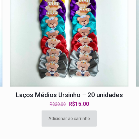
Laços Médios Ursinho – 20 unidades
O
O
R$
15.00
R$
20.00
preço
preço
original
atual
Adicionar ao carrinho
era:
é:
R$20.00.
R$15.00.