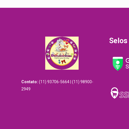
R$20.00.
R$15.00.
Selos
Contato:
(11) 93706-5664 | (11) 98900-
2949