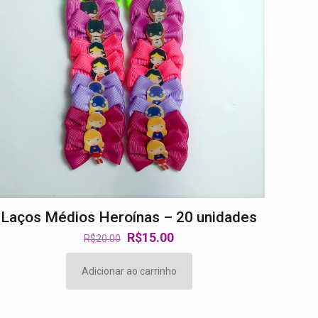
Laços Médios Heroínas – 20 unidades
O
O
R$
15.00
R$
20.00
preço
preço
original
atual
Adicionar ao carrinho
era:
é:
R$20.00.
R$15.00.