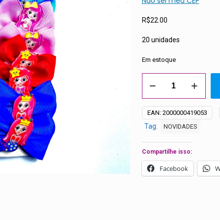
Não sei meu CEP
R$
22.00
20 unidades
Em estoque
Laços
Médios
Coloridos
EAN:
2000000419053
Aplique
Tag:
NOVIDADES
de
Sereia
-
Compartilhe isso:
20
Facebook
W
unidades
quantidade