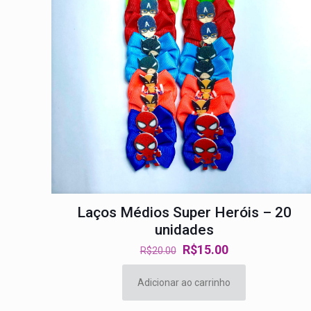
Laços Médios Super Heróis – 20
unidades
O
O
R$
15.00
R$
20.00
preço
preço
original
atual
Adicionar ao carrinho
era:
é: