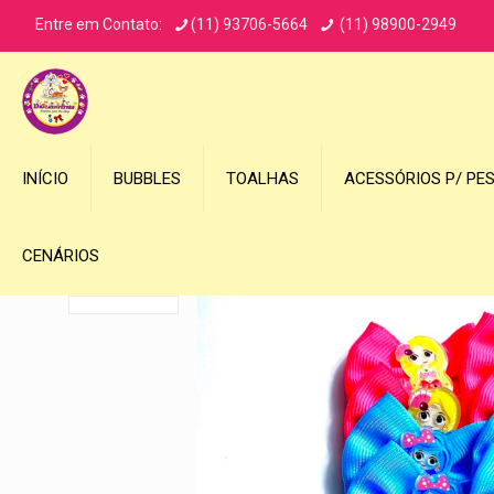
Entre em Contato:
(11) 93706-5664
(11) 98900-2949
INÍCIO
BUBBLES
TOALHAS
ACESSÓRIOS P/ PE
CENÁRIOS