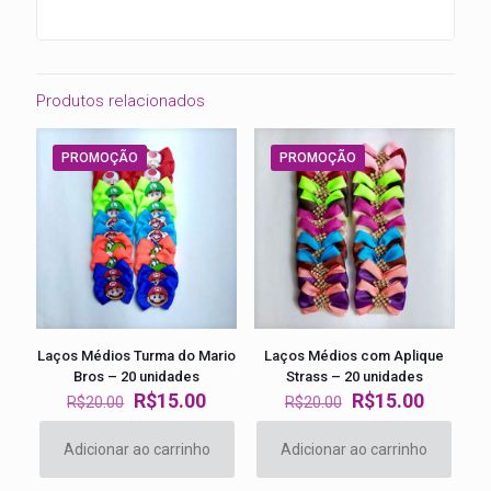
Produtos relacionados
PROMOÇÃO
PROMOÇÃO
Laços Médios Turma do Mario
Laços Médios com Aplique
Bros – 20 unidades
Strass – 20 unidades
O
O
O
O
R$
15.00
R$
15.00
R$
20.00
R$
20.00
preço
preço
preço
preço
original
atual
original
atual
Adicionar ao carrinho
Adicionar ao carrinho
era:
é:
era:
é:
R$20.00.
R$15.00.
R$20.00.
R$15.00