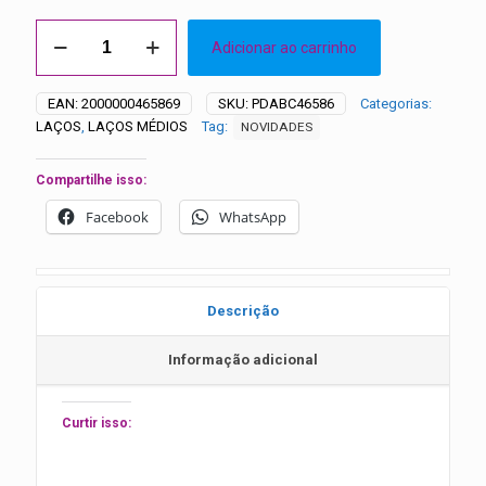
Laços
Adicionar ao carrinho
Médios
Rosa
Rococó
EAN:
2000000465869
SKU:
PDABC46586
Categorias:
-
LAÇOS
,
LAÇOS MÉDIOS
Tag:
NOVIDADES
20
unidades
quantidade
Compartilhe isso:
Facebook
WhatsApp
Descrição
Informação adicional
Curtir isso: