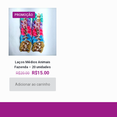
PROMOÇÃO
Laços Médios Animais
Fazenda – 20 unidades
O
O
R$
15.00
R$
20.00
preço
preço
original
atual
Adicionar ao carrinho
era:
é:
R$20.00.
R$15.00.