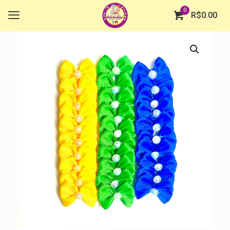
0
R$
0.00