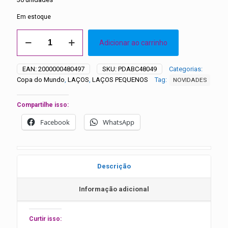
Em estoque
Laços
Adicionar ao carrinho
Pequenos
Copa
do
EAN:
2000000480497
SKU:
PDABC48049
Categorias:
Mundo
Copa do Mundo
,
LAÇOS
,
LAÇOS PEQUENOS
Tag:
NOVIDADES
–
30
unidades
Compartilhe isso:
quantidade
Facebook
WhatsApp
Descrição
Informação adicional
Curtir isso: