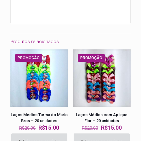
Produtos relacionados
PROMOÇÃO
PROMOÇÃO
Laços Médios Turma do Mario
Laços Médios com Aplique
Bros – 20 unidades
Flor – 20 unidades
O
O
O
O
R$
15.00
R$
15.00
R$
20.00
R$
20.00
preço
preço
preço
preço
original
atual
original
atual