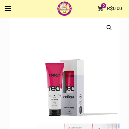
0
R$
0.00