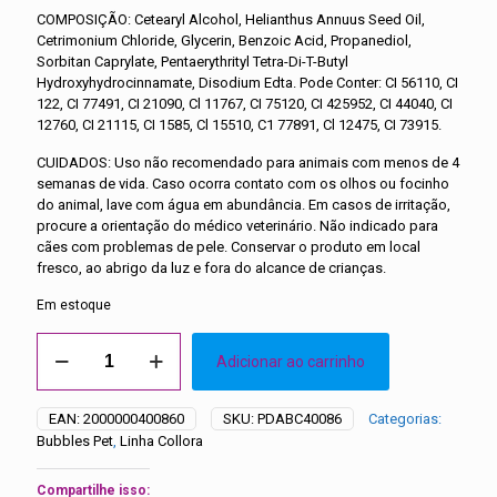
COMPOSIÇÃO: Cetearyl Alcohol, Helianthus Annuus Seed Oil,
Cetrimonium Chloride, Glycerin, Benzoic Acid, Propanediol,
Sorbitan Caprylate, Pentaerythrityl Tetra-Di-T-Butyl
Hydroxyhydrocinnamate, Disodium Edta. Pode Conter: CI 56110, CI
122, CI 77491, CI 21090, Cl 11767, CI 75120, CI 425952, CI 44040, CI
12760, CI 21115, CI 1585, Cl 15510, C1 77891, Cl 12475, CI 73915.
CUIDADOS: Uso não recomendado para animais com menos de 4
semanas de vida. Caso ocorra contato com os olhos ou focinho
do animal, lave com água em abundância. Em casos de irritação,
procure a orientação do médico veterinário. Não indicado para
cães com problemas de pele. Conservar o produto em local
fresco, ao abrigo da luz e fora do alcance de crianças.
Em estoque
MÁSCARA
Adicionar ao carrinho
PET
PIGMENTADORA
COLLORA
EAN:
2000000400860
SKU:
PDABC40086
Categorias:
100G
Bubbles Pet
,
Linha Collora
(VERMELHA)
-
Bubbles
Compartilhe isso: