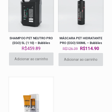
SHAMPOO PET NEUTRO PRO
MÁSCARA PET HIDRATANTE
(EGO) 5L (1:10) – Bubbles
PRO (EGO) 500ML – Bubbles
O
O
R$
459.89
R$
114.90
R$
126.39
preço
preço
original
atual
Adicionar ao carrinho
Adicionar ao carrinho
era:
é:
R$126.39.
R$114.