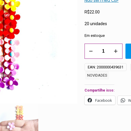
Não sei meu CEP
R$
22.00
20 unidades
Em estoque
Penteado
Flor
Acrílico
EAN:
2000000439631
-
NOVIDADES
20
unidades
quantidade
Compartilhe isso:
Facebook
W