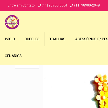
Entre em Contato:
(11) 93706-5664
(11) 98900-2949
INÍCIO
BUBBLES
TOALHAS
ACESSÓRIOS P/ PE
CENÁRIOS