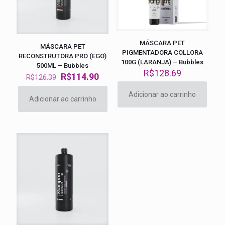
MÁSCARA PET
MÁSCARA PET
PIGMENTADORA COLLORA
RECONSTRUTORA PRO (EGO)
100G (LARANJA) – Bubbles
500ML – Bubbles
R$
128.69
O
O
R$
114.90
R$
126.39
preço
preço
original
atual
Adicionar ao carrinho
Adicionar ao carrinho
era:
é:
R$126.39.
R$114.90.