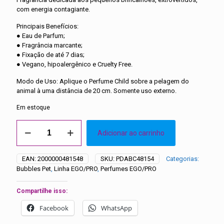
com energia contagiante.
Principais Benefícios:
● Eau de Parfum;
● Fragrância marcante;
● Fixação de até 7 dias;
● Vegano, hipoalergênico e Cruelty Free.
Modo de Uso: Aplique o Perfume Child sobre a pelagem do
animal à uma distância de 20 cm. Somente uso externo.
Em estoque
PERFUME
Adicionar ao carrinho
PET
CHILD
PRO
EAN:
2000000481548
SKU:
PDABC48154
Categorias:
(EGO)
Bubbles Pet
,
Linha EGO/PRO
,
Perfumes EGO/PRO
500ML
-
Bubbles
Compartilhe isso:
quantidade
Facebook
WhatsApp