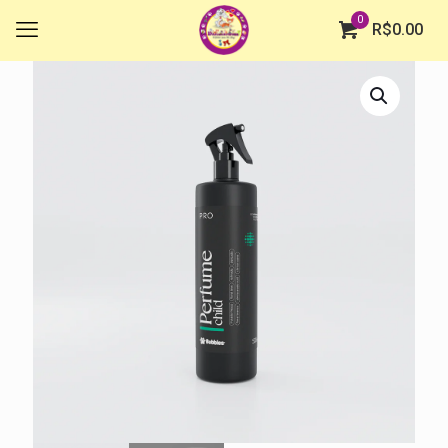
0
R$
0.00