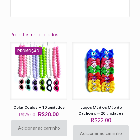
Produtos relacionados
PROMOÇÃO
Colar Óculos – 10 unidades
Laços Médios Mãe de
O
O
R$
20.00
Cachorro – 20 unidades
R$
25.00
preço
preço
R$
22.00
original
atual
Adicionar ao carrinho
era:
é:
Adicionar ao carrinho
R$25.00.
R$20.00.