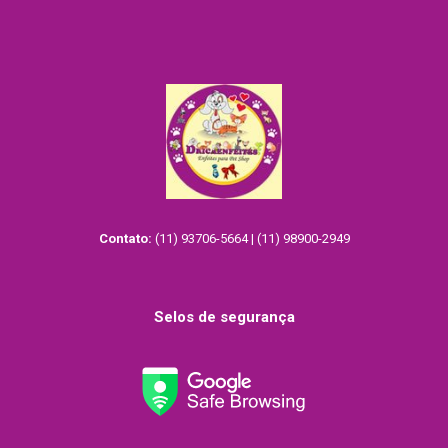
variantes.
As
opções
podem
ser
escolhidas
na
página
do
produto
Contato:
(11) 93706-5664 | (11) 98900-2949
Selos de segurança