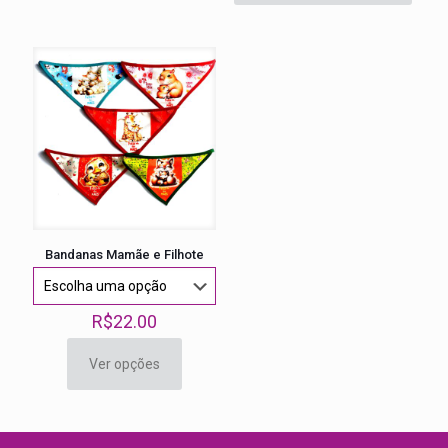
Bandanas Mamãe e Filhote
R$
22.00
Ver opções
Este
produto
tem
várias