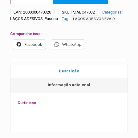
Adesivos
Rostinho
EAN:
2000000470320
SKU:
PDABC47032
Categorias:
Coelho
LAÇOS ADESIVOS
,
Páscoa
Tag:
LAÇOS ADESIVOS EVA D
-
20
unidades
Compartilhe isso:
quantidade
Facebook
WhatsApp
Descrição
Informação adicional
Curtir isso: