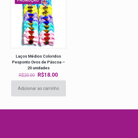
PROMOÇÃO
Laços Médios Coloridos
Pesponto Ovos de Páscoa –
20 unidades
O
O
R$
18.00
R$
20.00
preço
preço
original
atual
Adicionar ao carrinho
era:
é:
R$20.00.
R$18.00.