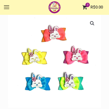
0
R$
0.00