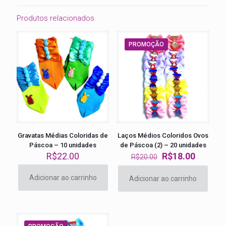
Produtos relacionados
PROMOÇÃO
Gravatas Médias Coloridas de
Laços Médios Coloridos Ovos
Páscoa – 10 unidades
de Páscoa (2) – 20 unidades
O
O
R$
22.00
R$
18.00
R$
20.00
preço
preço
original
atual
Adicionar ao carrinho
Adicionar ao carrinho
era:
é:
R$20.00.
R$18.00